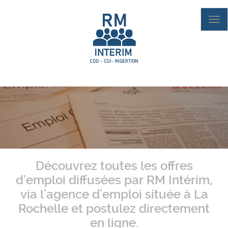
Aller
au
Tog
contenu
nav
principal
Découvrez toutes les offres
d'emploi diffusées par RM Intérim,
via l'agence d'emploi située à La
Rochelle et postulez directement
en ligne.