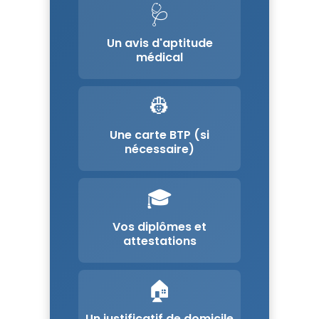
🩺
Un avis d'aptitude
médical
👷
Une carte BTP (si
nécessaire)
🎓
Vos diplômes et
attestations
🏠
Un justificatif de domicile