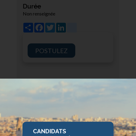
Durée
Non renseignée
Share
Facebook
Twitter
LinkedIn
viadeo
POSTULEZ
CANDIDATS