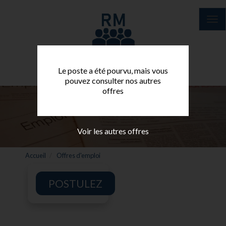
Aller
au
Tog
contenu
nav
principal
Le poste a été pourvu, mais vous
pouvez consulter nos autres
offres
Voir les autres offres
Accueil
Offres d'emploi
POSTULEZ