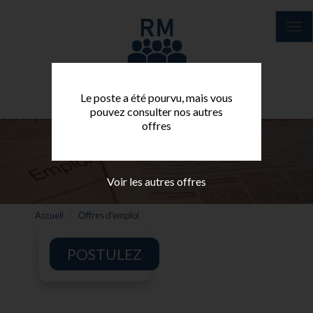
Aller
au
Tog
contenu
nav
principal
Le poste a été pourvu, mais vous
pouvez consulter nos autres
offres
Voir les autres offres
Accueil
Offres d'emploi
POSTULEZ