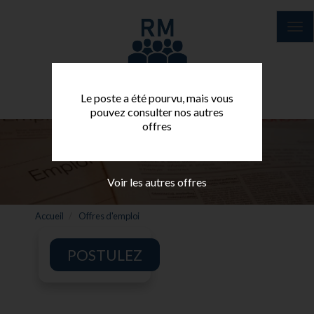
Aller
au
Tog
contenu
nav
principal
Le poste a été pourvu, mais vous
pouvez consulter nos autres
offres
Voir les autres offres
Accueil
Offres d'emploi
POSTULEZ