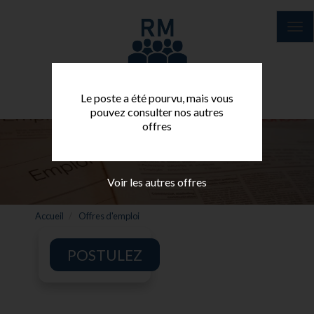
Aller
au
Tog
contenu
nav
principal
Le poste a été pourvu, mais vous
pouvez consulter nos autres
offres
Voir les autres offres
Accueil
Offres d'emploi
POSTULEZ