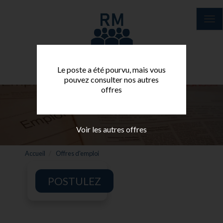
Aller
au
Tog
contenu
nav
principal
Le poste a été pourvu, mais vous
pouvez consulter nos autres
offres
Voir les autres offres
Accueil
Offres d'emploi
POSTULEZ