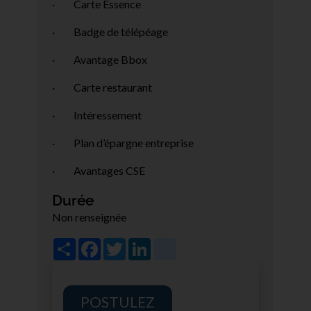
· Carte Essence
· Badge de télépéage
· Avantage Bbox
· Carte restaurant
· Intéressement
· Plan d’épargne entreprise
· Avantages CSE
Durée
Non renseignée
Share
Facebook
Twitter
LinkedIn
viadeo
POSTULEZ