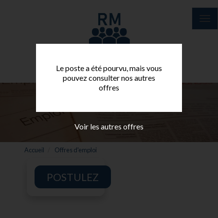
Aller
au
Tog
contenu
nav
principal
Le poste a été pourvu, mais vous
pouvez consulter nos autres
offres
Voir les autres offres
Accueil
Offres d'emploi
POSTULEZ