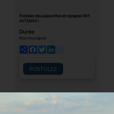
Postulez dès aujourd’hui et rejoignez RM
INTERIM !
Durée
Non renseignée
Share
Facebook
Twitter
LinkedIn
viadeo
POSTULEZ