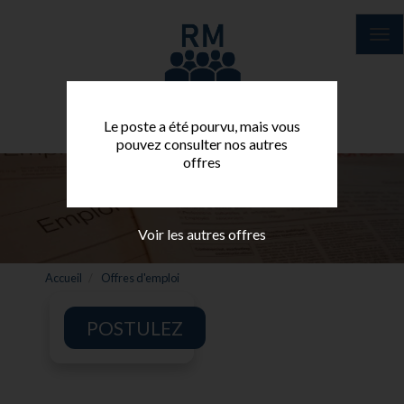
Aller
au
Tog
contenu
nav
principal
Le poste a été pourvu, mais vous
pouvez consulter nos autres
offres
Voir les autres offres
Accueil
Offres d'emploi
POSTULEZ