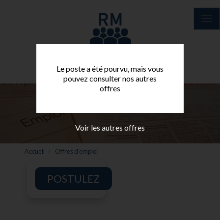
Aller
au
Tog
contenu
nav
principal
Le poste a été pourvu, mais vous
pouvez consulter nos autres
offres
Voir les autres offres
Accueil
Offres d'emploi
POSTULEZ