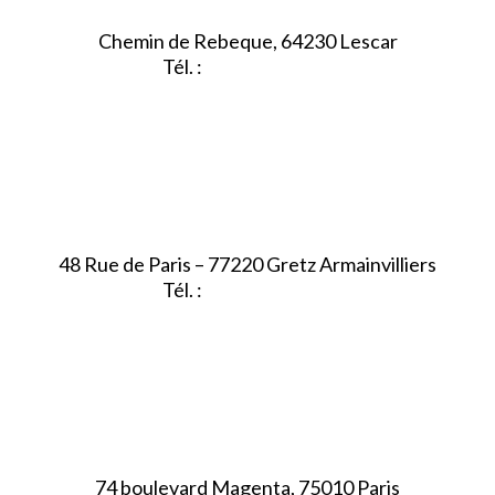
Chemin de Rebeque, 64230 Lescar
Tél. :
05.59.90.25.16
48 Rue de Paris – 77220 Gretz Armainvilliers
Tél. :
01.64.06.49.27
74 boulevard Magenta, 75010 Paris