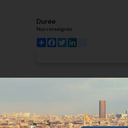
Durée
Non renseignée
Share
Facebook
Twitter
LinkedIn
viadeo