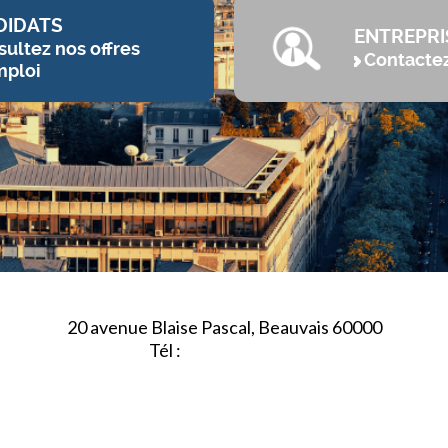
DIDATS
ENTREPRI
ultez nos offres
Contacte
mploi
20 avenue Blaise Pascal, Beauvais 60000
Tél :
03.44.84.10.98