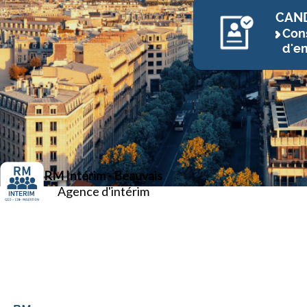
CAN
Cons
d'e
RM Intérim - Beauvais
Agence d'intérim