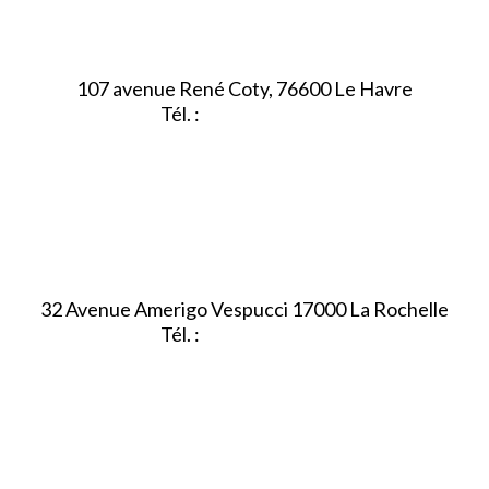
107 avenue René Coty, 76600 Le Havre
Tél. :
02.32.92.53.06
32 Avenue Amerigo Vespucci 17000 La Rochelle
Tél. :
05.46.28.91.33