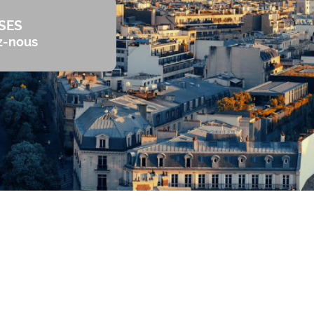
SES
z-nous