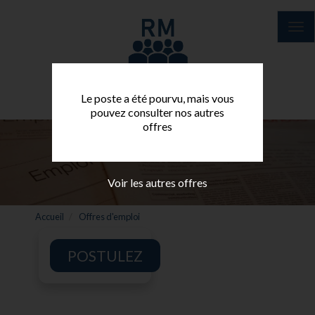
Aller
au
Tog
contenu
nav
principal
Le poste a été pourvu, mais vous
pouvez consulter nos autres
offres
Voir les autres offres
Accueil
Offres d'emploi
POSTULEZ