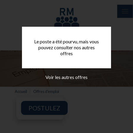
Aller
au
Tog
contenu
nav
principal
Le poste a été pourvu, mais vous
pouvez consulter nos autres
offres
Voir les autres offres
Accueil
Offres d'emploi
POSTULEZ