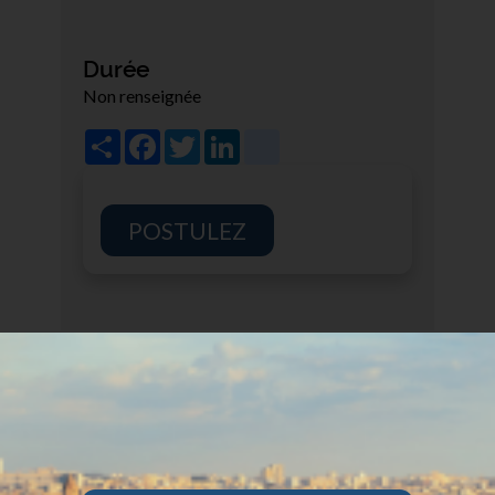
Durée
Non renseignée
Share
Facebook
Twitter
LinkedIn
viadeo
POSTULEZ