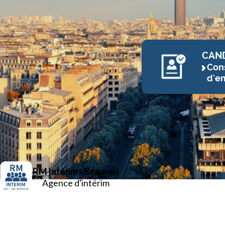
CAN
Cons
d'e
RM Intérim - Beauvais
Agence d'intérim