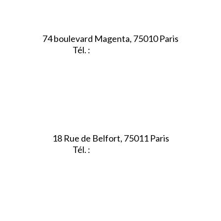
74 boulevard Magenta, 75010 Paris
Tél. :
01.40.34.01.62
18 Rue de Belfort, 75011 Paris
Tél. :
01.45.35.11.62