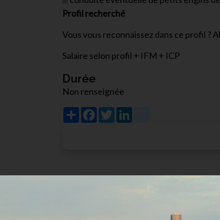
Profil recherché
Vous vous reconnaissez dans ce profil ? 
Salaire selon profil + IFM + ICP
Durée
Non renseignée
Share
Facebook
Twitter
LinkedIn
viadeo