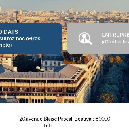
DIDATS
ENTREPRI
ultez nos offres
Contacte
mploi
20 avenue Blaise Pascal, Beauvais 60000
Tél :
03.44.84.10.98