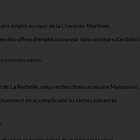
naire emploi au cœur de la Charente-Maritime.
en des offres d'emploi à pourvoir dans secteurs d'activité 
s contrats variés.
teur de La Rochelle, nous recherchons un ou une Manœuvre.
 notamment en accomplissant les tâches suivantes
,
,
 chantier et manipulation de matériel mécanisé.