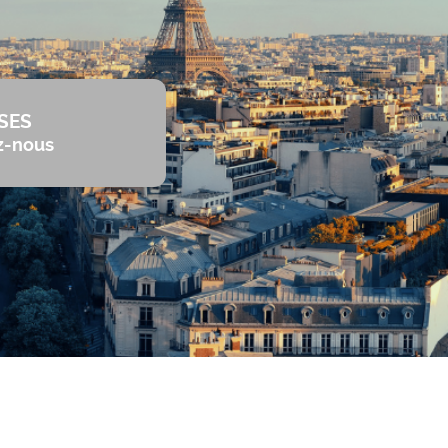
SES
z-nous