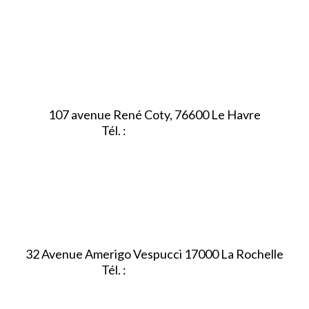
107 avenue René Coty, 76600 Le Havre
Tél. :
02.32.92.53.06
32 Avenue Amerigo Vespucci 17000 La Rochelle
Tél. :
05.46.28.91.33