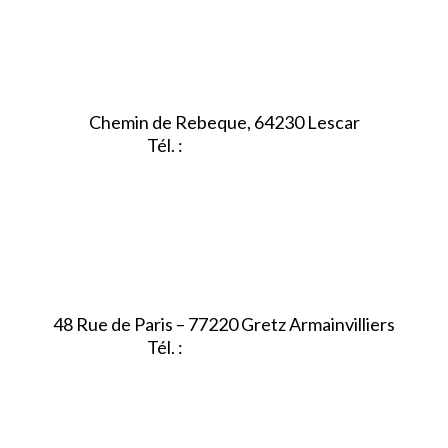
Chemin de Rebeque, 64230 Lescar
Tél. :
05.59.90.25.16
48 Rue de Paris – 77220 Gretz Armainvilliers
Tél. :
01.64.06.49.27