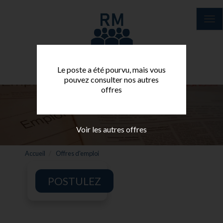
Aller
au
Tog
contenu
nav
principal
Le poste a été pourvu, mais vous
pouvez consulter nos autres
offres
Voir les autres offres
Accueil
Offres d'emploi
POSTULEZ