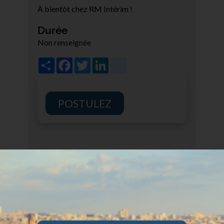
À bientôt chez RM Intérim !
Durée
Non renseignée
Share
Facebook
Twitter
LinkedIn
viadeo
POSTULEZ