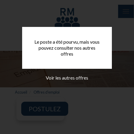
Aller
au
Tog
contenu
nav
principal
Le poste a été pourvu, mais vous
pouvez consulter nos autres
offres
Voir les autres offres
Accueil
Offres d'emploi
POSTULEZ