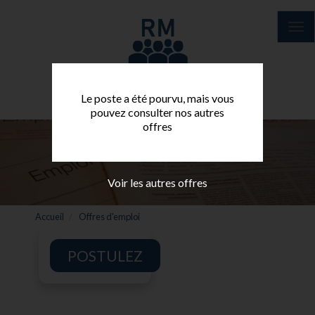
Aller
au
Tog
contenu
nav
principal
Le poste a été pourvu, mais vous
pouvez consulter nos autres
offres
Voir les autres offres
Accueil
Offres d'emploi
POSTULEZ