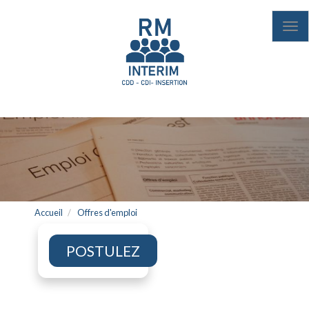
Aller
au
Tog
contenu
nav
principal
Accueil
Offres d'emploi
POSTULEZ