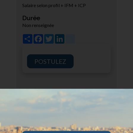
Salaire selon profil + IFM + ICP
Durée
Non renseignée
Share
Facebook
Twitter
LinkedIn
viadeo
POSTULEZ