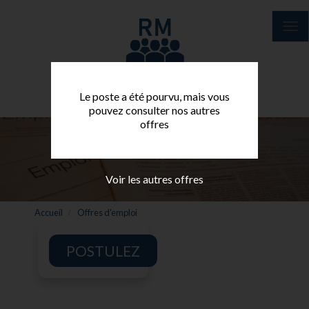
Aller
au
Tog
contenu
nav
principal
Le poste a été pourvu, mais vous
pouvez consulter nos autres
offres
Voir les autres offres
Accueil
Offres d'emploi
POSTULEZ