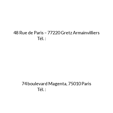
48 Rue de Paris – 77220 Gretz Armainvilliers
Tél. :
01.64.06.49.27
74 boulevard Magenta, 75010 Paris
Tél. :
01.40.34.01.62