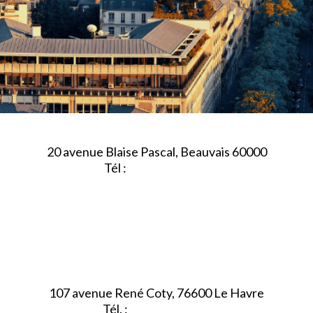
20 avenue Blaise Pascal, Beauvais 60000
Tél :
03.44.84.10.98
107 avenue René Coty, 76600 Le Havre
Tél. :
02.32.92.53.06