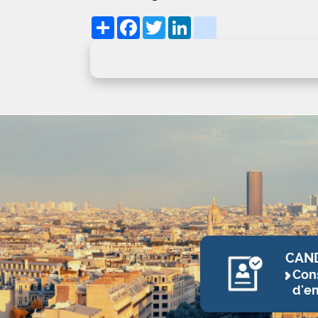
Share
Facebook
Twitter
LinkedIn
viadeo
CAN
Cons
d'e