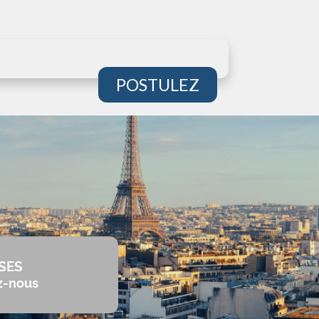
POSTULEZ
SES
z-nous