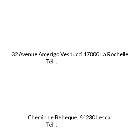
32 Avenue Amerigo Vespucci 17000 La Rochelle
Tél. :
05.46.28.91.33
Chemin de Rebeque, 64230 Lescar
Tél. :
05.59.90.25.16