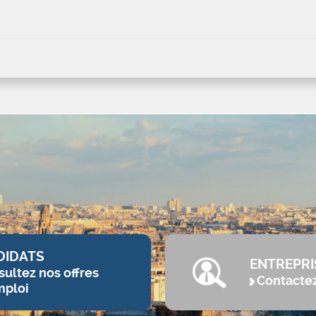
DIDATS
ENTREPRI
ultez nos offres
Contacte
mploi