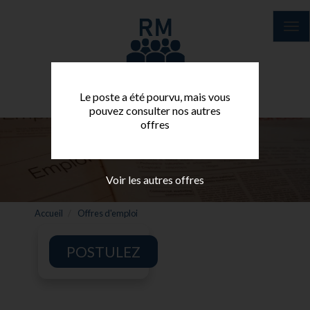
Aller
au
Tog
contenu
nav
principal
Le poste a été pourvu, mais vous
pouvez consulter nos autres
offres
Voir les autres offres
Accueil
Offres d'emploi
POSTULEZ