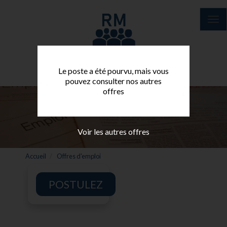
Aller
au
Tog
contenu
nav
principal
Le poste a été pourvu, mais vous
pouvez consulter nos autres
offres
Voir les autres offres
Accueil
Offres d'emploi
POSTULEZ