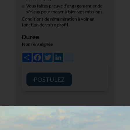
Vous faîtes preuve d'engagement et de
sérieux pour mener à bien vos missions.
Conditions de rémunération à voir en
fonction de votre profil
Durée
Non renseignée
Share
Facebook
Twitter
LinkedIn
viadeo
POSTULEZ