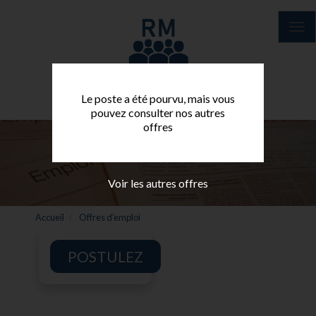
Aller
au
Tog
contenu
nav
principal
Le poste a été pourvu, mais vous
pouvez consulter nos autres
offres
Voir les autres offres
Accueil
Offres d'emploi
POSTULEZ