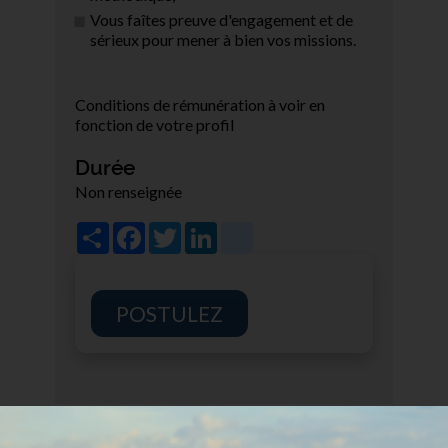
Vous faîtes preuve d'engagement et de
sérieux pour mener à bien vos missions.
Conditions de rémunération à voir en
fonction de votre profil
Durée
Non renseignée
Share
Facebook
Twitter
LinkedIn
viadeo
POSTULEZ