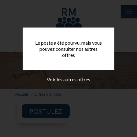
Aller
au
Tog
contenu
nav
principal
Le poste a été pourvu, mais vous
pouvez consulter nos autres
offres
Voir les autres offres
Accueil
Offres d'emploi
POSTULEZ