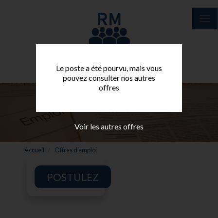
Aller
au
Tog
contenu
nav
principal
Le poste a été pourvu, mais vous
pouvez consulter nos autres
offres
Voir les autres offres
Accueil
Offres d'emploi
POSTULEZ