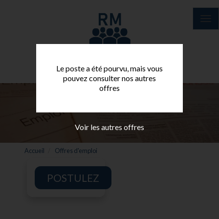
Aller
au
Tog
contenu
nav
principal
Le poste a été pourvu, mais vous
pouvez consulter nos autres
offres
Voir les autres offres
Accueil
Offres d'emploi
POSTULEZ