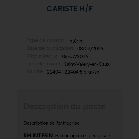
CARISTE H/F
Type de contrat
Intérim
Date de publication
08/07/2026
Mise à jour le
08/07/2026
Lieu de travail
Saint-Valery-en-Caux
Salaire
22404 - 22404 € brut/an
Description du poste
Description de l'entreprise
RM INTERIM
est une agence spécialisée