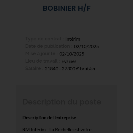
BOBINIER H/F
Type de contrat
Intérim
Date de publication
02/10/2025
Mise à jour le
02/10/2025
Lieu de travail
Eysines
Salaire
21840 - 27300 € brut/an
Description du poste
Description de l'entreprise
RM Intérim - La Rochelle est votre