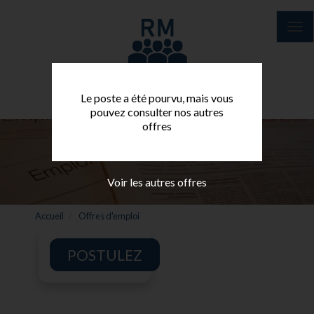
Aller
au
Tog
contenu
nav
principal
Le poste a été pourvu, mais vous
pouvez consulter nos autres
offres
Voir les autres offres
Accueil
Offres d'emploi
POSTULEZ