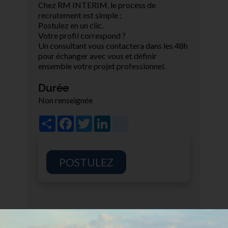
Chez RM INTERIM, le process de
recrutement est simple :
Postulez en un clic.
Votre profil correspond ?
Un consultant vous contactera dans les 48h
pour échanger avec vous et définir
ensemble votre projet professionnel.
Durée
Non renseignée
Share
Facebook
Twitter
LinkedIn
viadeo
POSTULEZ