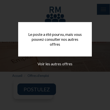
Aller
au
Tog
contenu
nav
principal
Le poste a été pourvu, mais vous
pouvez consulter nos autres
offres
Voir les autres offres
Accueil
Offres d'emploi
POSTULEZ