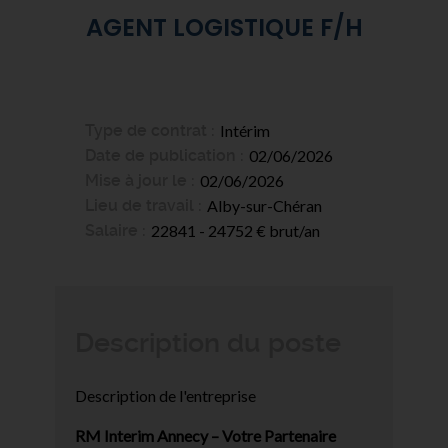
AGENT LOGISTIQUE F/H
Type de contrat
Intérim
Date de publication
02/06/2026
Mise à jour le
02/06/2026
Lieu de travail
Alby-sur-Chéran
Salaire
22841 - 24752 € brut/an
Description du poste
Description de l'entreprise
RM Interim Annecy – Votre Partenaire